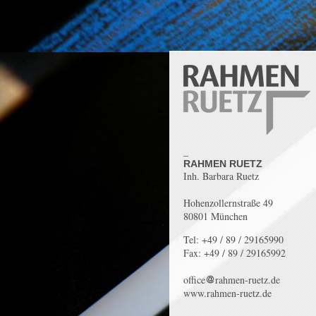
_
RAHMEN RUETZ
Inh. Barbara Ruetz
Hohenzollernstraße 49
80801 München
Tel: +49 / 89 / 29165990
Fax: +49 / 89 / 29165992
office
rahmen-ruetz.de
www.rahmen-ruetz.de